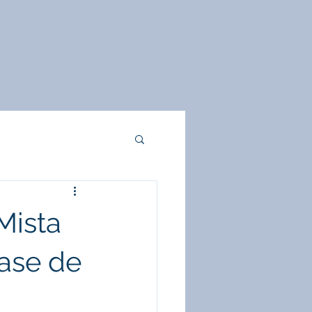
Mista
ase de