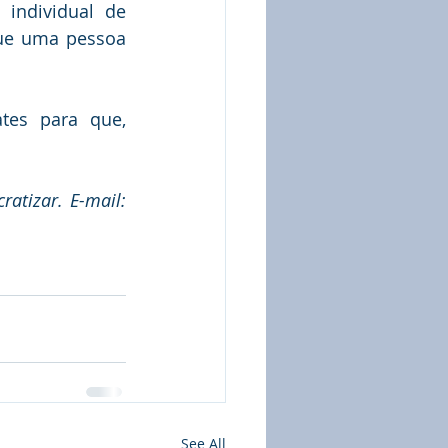
ndividual de 
que uma pessoa 
es para que, 
atizar. E-mail: 
See All