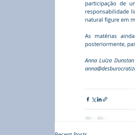
participação de 
responsabilidade li
natural figure em m
As matérias aind
posteriormente, pa
Anna Luíza Dunstan é
anna@desburocratiza
Recent Posts