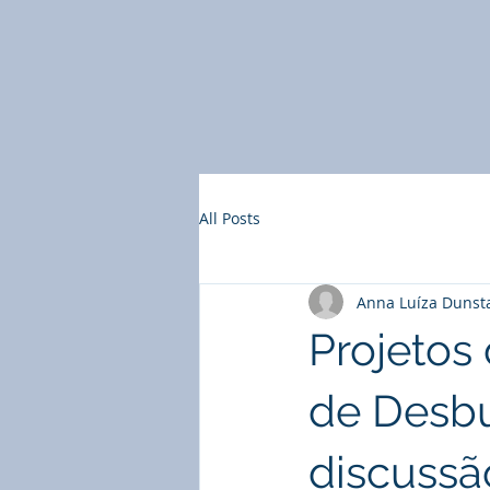
All Posts
Anna Luíza Dunst
Projetos
de Desbu
discussã