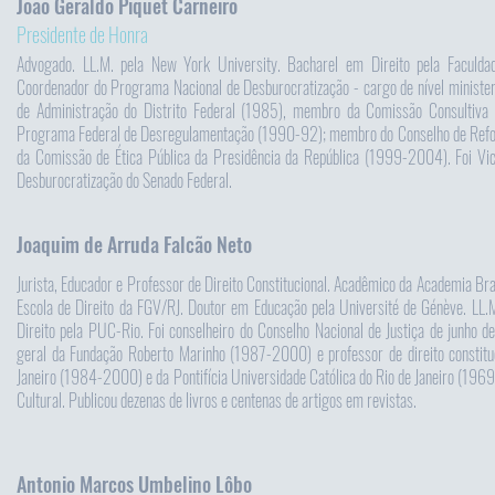
João Geraldo Piquet Carneiro
Presidente de Honra
Advogado. LL.M. pela New York University. Bacharel em Direito pela Faculdade
Coordenador do Programa Nacional de Desburocratização - cargo de nível ministeri
de Administração do Distrito Federal (1985), membro da Comissão Consultiva 
Programa Federal de Desregulamentação (1990-92); membro do Conselho de Refo
da Comissão de Ética Pública da Presidência da República (1999-2004). Foi Vic
Desburocratização do Senado Federal.
Joaquim de Arruda Falcão Neto
Jurista, Educador e Professor de Direito Constitucional. Acadêmico da Academia Brasi
Escola de Direito da FGV/RJ. Doutor em Educação pela Université de Génève. LL.
Direito pela PUC-Rio. Foi conselheiro do Conselho Nacional de Justiça de junho 
geral da Fundação Roberto Marinho (1987-2000) e professor de direito constituc
Janeiro (1984-2000) e da Pontifícia Universidade Católica do Rio de Janeiro (1969-
Cultural. Publicou dezenas de livros e centenas de artigos em revistas.
Antonio Marcos Umbelino Lôbo